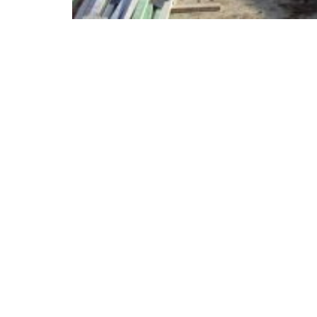
BEELEN CS architecten bv
Klokgebouw 169
5617 AB Eindhoven
T. 040 - 293 93 54