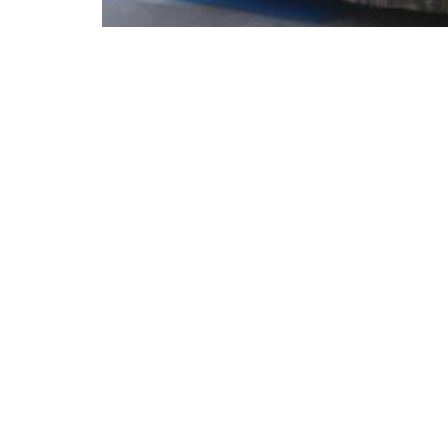
BEELEN CS architecten bv
Klokgebouw 169
5617 AB Eindhoven
T. 040 - 293 93 54