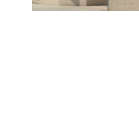
BEELEN CS architecten bv
Klokgebouw 169
5617 AB Eindhoven
T. 040 - 293 93 54