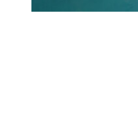
BEELEN CS architecten bv
Klokgebouw 169
5617 AB Eindhoven
T. 040 - 293 93 54