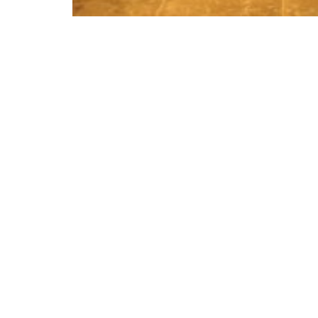
BEELEN CS architecten bv
Klokgebouw 169
5617 AB Eindhoven
T. 040 - 293 93 54