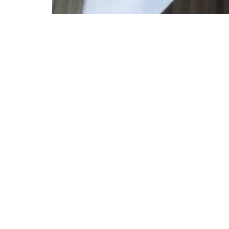
BEELEN CS architecten bv
Klokgebouw 169
5617 AB Eindhoven
T. 040 - 293 93 54