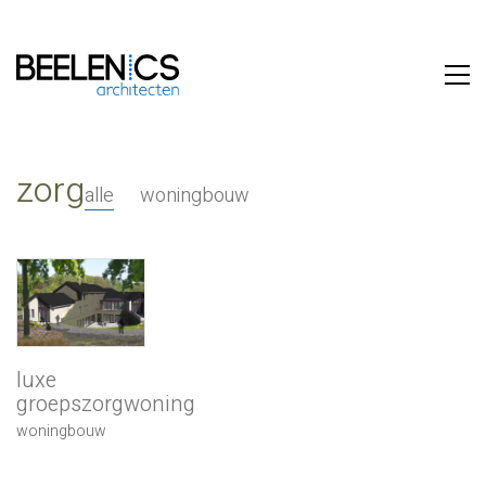
zorg
alle
woningbouw
luxe
groepszorgwoning
woningbouw