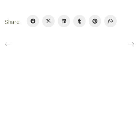
Share:
BEELEN CS architecten bv
Klokgebouw 169
5617 AB Eindhoven
T. 040 - 293 93 54