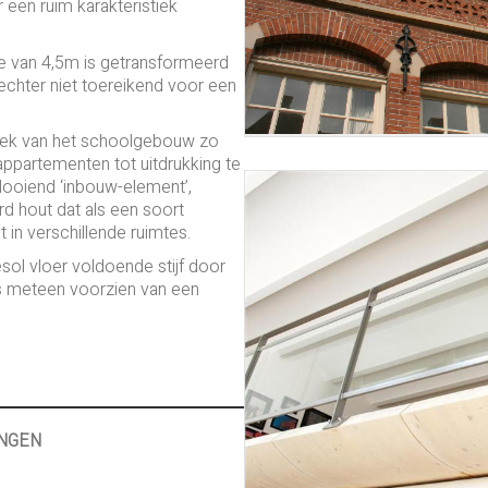
een ruim karakteristiek
te van 4,5m is getransformeerd
chter niet toereikend voor een
tiek van het schoolgebouw zo
 appartementen tot uitdrukking te
looiend ‘inbouw-element’,
 hout dat als een soort
 in verschillende ruimtes.
sol vloer voldoende stijf door
es meteen voorzien van een
NGEN