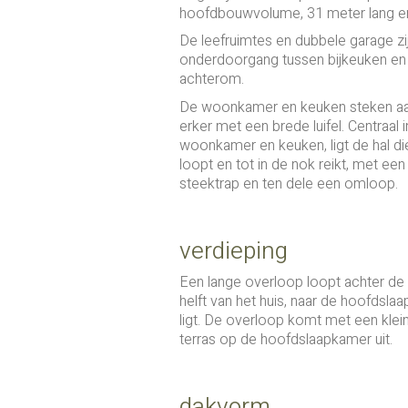
hoofdbouwvolume, 31 meter lang en
De leefruimtes en dubbele garage z
onderdoorgang tussen bijkeuken en g
achterom.
De woonkamer en keuken steken aan d
erker met een brede luifel. Centraal i
woonkamer en keuken, ligt de hal di
loopt en tot in de nok reikt, met een
steektrap en ten dele een omloop.
verdieping
Een lange overloop loopt achter de
helft van het huis, naar de hoofdslaa
ligt. De overloop komt met een klein
terras op de hoofdslaapkamer uit.
dakvorm