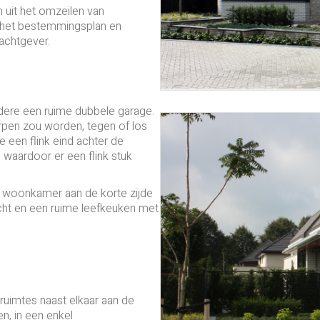
n uit het omzeilen van
 het bestemmingsplan en
chtgever.
ere een ruime dubbele garage.
pen zou worden, tegen of los
een flink eind achter de
waardoor er een flink stuk
 woonkamer aan de korte zijde
icht en een ruime leefkeuken met
ruimtes naast elkaar aan de
en, in een enkel