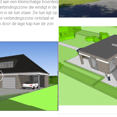
d aan een kleinschalige boerderij
erbindingszone die eindigt in de
 in de tuin staan. De tuin ligt op
e verbindingszone ontstaat er
n door de lage kap kan de zon
Play
Video