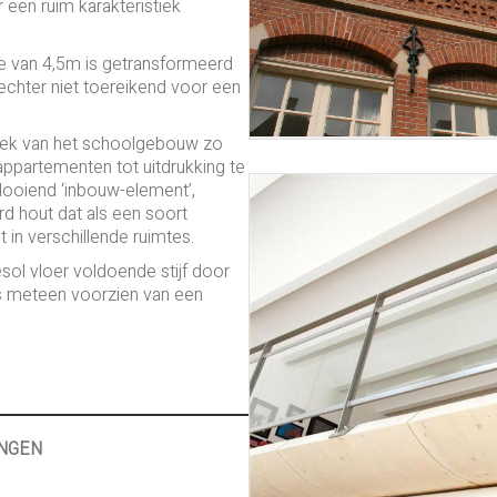
een ruim karakteristiek
te van 4,5m is getransformeerd
chter niet toereikend voor een
tiek van het schoolgebouw zo
 appartementen tot uitdrukking te
looiend ‘inbouw-element’,
 hout dat als een soort
 in verschillende ruimtes.
sol vloer voldoende stijf door
es meteen voorzien van een
NGEN