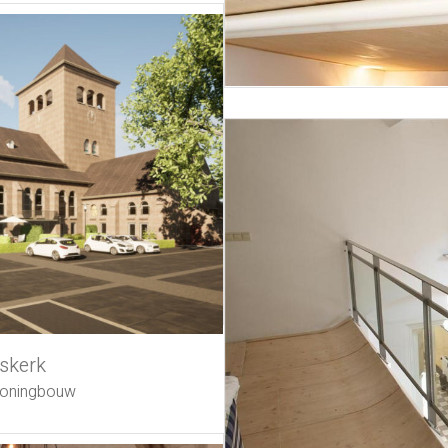
skerk
oningbouw