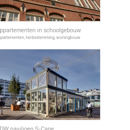
ppartementen in schoolgebouw
ppartementen
,
herbestemming
,
woningbouw
DW paviljoen S-Cape