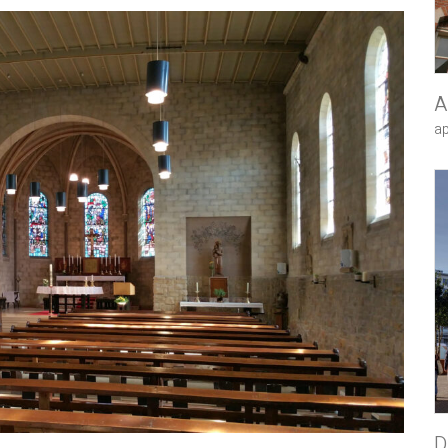
A
a
D