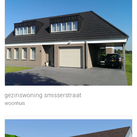
gezinswoning smisserstraat
woonhuis