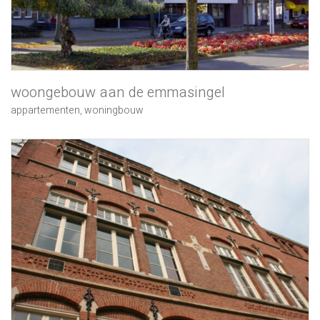
woongebouw aan de emmasingel
appartementen
,
woningbouw