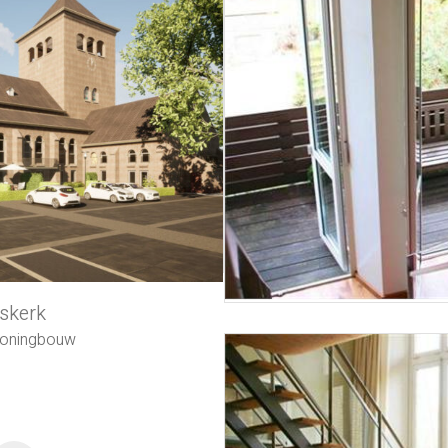
skerk
oningbouw