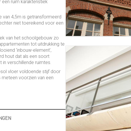
een ruim karakteristiek
te van 4,5m is getransformeerd
chter niet toereikend voor een
tiek van het schoolgebouw zo
 appartementen tot uitdrukking te
looiend ‘inbouw-element’,
 hout dat als een soort
 in verschillende ruimtes.
sol vloer voldoende stijf door
es meteen voorzien van een
NGEN