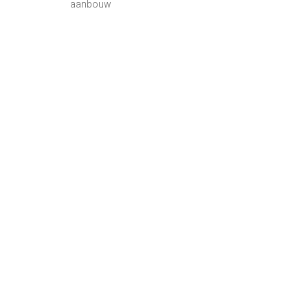
aanbouw
BEELEN CS architecten bv
Klokgebouw 169
5617 AB Eindhoven
T. 040 - 293 93 54