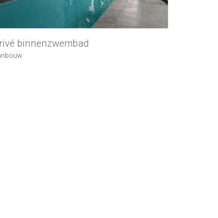
rivé binnenzwembad
anbouw