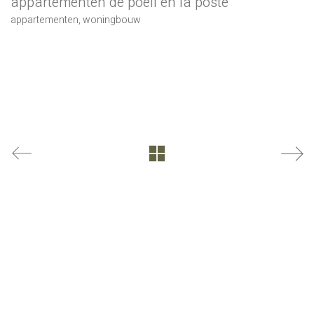
appartementen de poell en la poste
appartementen
,
woningbouw