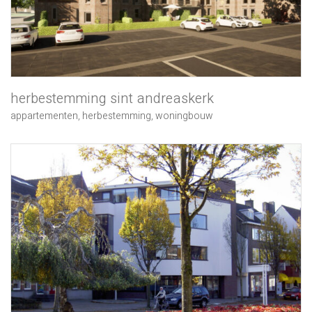
herbestemming sint andreaskerk
appartementen
,
herbestemming
,
woningbouw